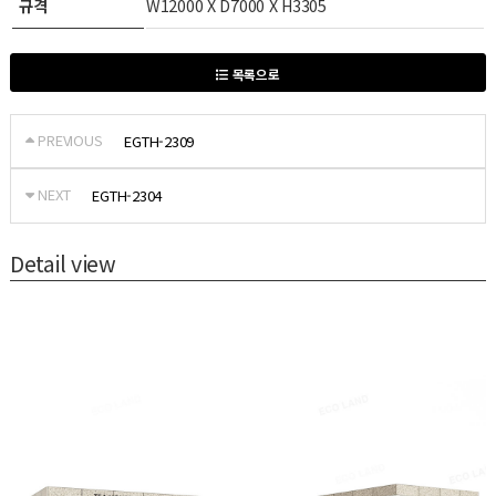
규격
W12000 X D7000 X H3305
목록으로
PREVIOUS
EGTH-2309
NEXT
EGTH-2304
Detail view