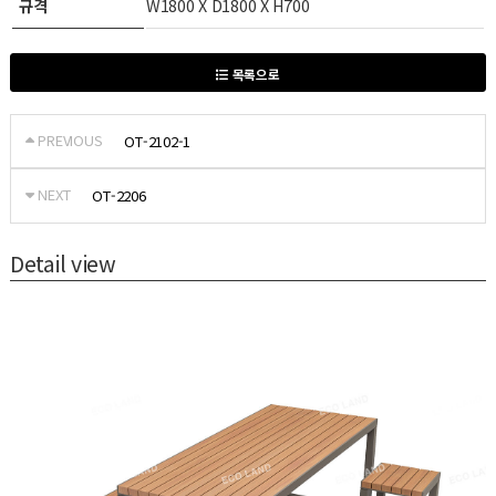
규격
W1800 X D1800 X H700
목록으로
PREVIOUS
OT-2102-1
NEXT
OT-2206
Detail view