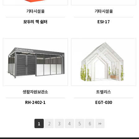
기타시설물
기타시설물
모두의 책 쉼터
ESI-17
생활자원보관소
트렐리스
RH-2402-1
EGT-030
2
3
4
5
6
1