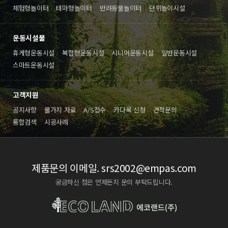
체험형놀이터
테마형놀이터
반려동물놀이터
단위놀이시설
운동시설물
휴게형운동시설
복합형운동시설
시니어운동시설
일반운동시설
스마트운동시설
고객지원
공지사항
물가지 자료
A/S접수
카다록 신청
견적문의
통합검색
시공사례
제품문의 이메일.
srs2002@empas.com
궁금하신 점은 언제든지 문의 부탁드립니다.