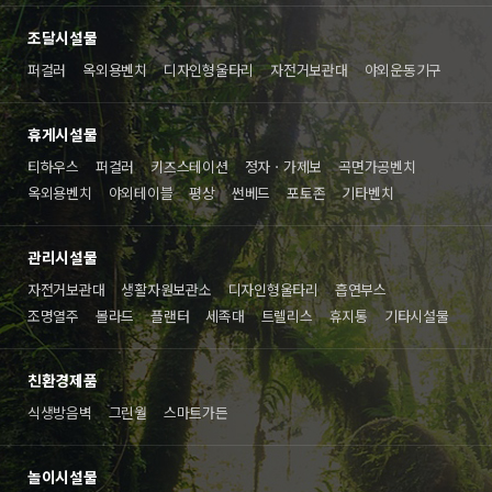
조달시설물
퍼걸러
옥외용벤치
디자인형울타리
자전거보관대
야외운동기구
휴게시설물
티하우스
퍼걸러
키즈스테이션
정자ㆍ가제보
곡면가공벤치
옥외용벤치
야외테이블
평상
썬베드
포토존
기타벤치
관리시설물
자전거보관대
생활자원보관소
디자인형울타리
흡연부스
조명열주
볼라드
플랜터
세족대
트렐리스
휴지통
기타시설물
친환경제품
식생방음벽
그린월
스마트가든
놀이시설물